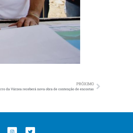
PRÓXIMO
rro da Várzea receberá nova obra de contenção de encostas