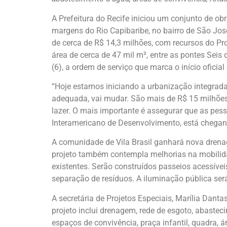
A Prefeitura do Recife iniciou um conjunto de ob
margens do Rio Capibaribe, no bairro de São Jos
de cerca de R$ 14,3 milhões, com recursos do Pr
área de cerca de 47 mil m², entre as pontes Sei
(6), a ordem de serviço que marca o início oficial
“Hoje estamos iniciando a urbanização integrada
adequada, vai mudar. São mais de R$ 15 milhões
lazer. O mais importante é assegurar que as pes
Interamericano de Desenvolvimento, está chegand
A comunidade de Vila Brasil ganhará nova drenag
projeto também contempla melhorias na mobilidad
existentes. Serão construídos passeios acessíve
separação de resíduos. A iluminação pública ser
A secretária de Projetos Especiais, Marília Dant
projeto inclui drenagem, rede de esgoto, abastec
espaços de convivência, praça infantil, quadra,