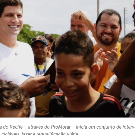
ra do Recife – através do ProMorar – inicia um conjunto de int
icláveis, lazer e requalificação viária