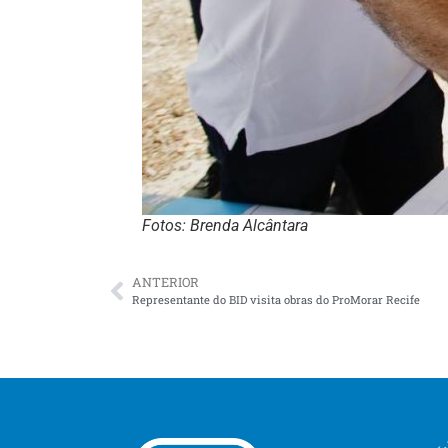
Fotos: Brenda Alcântara
ANTERIOR
Representante do BID visita obras do ProMorar Recife