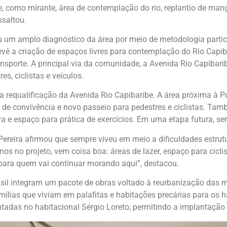
, como mirante, área de contemplação do rio, replantio de mang
ssaltou.
ou um amplo diagnóstico da área por meio de metodologia parti
evê a criação de espaços livres para contemplação do Rio Capib
sporte. A principal via da comunidade, a Avenida Rio Capibarib
s, ciclistas e veículos.
da requalificação da Avenida Rio Capibaribe. A área próxima à
 de convivência e novo passeio para pedestres e ciclistas. Ta
iva e espaço para prática de exercícios. Em uma etapa futura, s
ereira afirmou que sempre viveu em meio a dificuldades estrut
os no projeto, vem coisa boa: áreas de lazer, espaço para cicli
 para quem vai continuar morando aqui”, destacou.
l integram um pacote de obras voltado à reurbanização das ma
mílias que viviam em palafitas e habitações precárias para os hab
adas no habitacional Sérgio Loreto, permitindo a implantação 