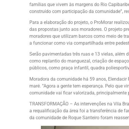
famílias que vivem às margens do Rio Capibaribe
construído com participação da comunidade”, re
Para a elaboração do projeto, o ProMorar realiz
das propostas junto aos moradores. O projeto pr
moradores que utilizam barcos como meio de tran
a funcionar como via compartilhada entre pedestre
Serão pavimentadas três ruas e 13 vielas, além 
como replantio do manguezal, criação de espaço
públicos, como praça infantil, quadra poliesport
Moradora da comunidade há 59 anos, Elendacir P
maré. “Agora a gente tem esperança. Pelo que vim
comunidade vai ficar valorizada, principalmente
TRANSFORMAÇÃO – As intervenções na Vila Brasi
a requalificação da área foi a transferência de fa
da comunidade de Roque Santeiro foram reassent