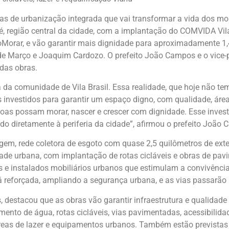
ras de urbanização integrada que vai transformar a vida dos mo
é, região central da cidade, com a implantação do COMVIDA Vila
oMorar, e vão garantir mais dignidade para aproximadamente 1,4
s de Março e Joaquim Cardozo. O prefeito João Campos e o vice-
 das obras.
 da comunidade de Vila Brasil. Essa realidade, que hoje não 
 investidos para garantir um espaço digno, com qualidade, áre
soas possam morar, nascer e crescer com dignidade. Esse inves
o diretamente à periferia da cidade”, afirmou o prefeito João
em, rede coletora de esgoto com quase 2,5 quilômetros de exte
e urbana, com implantação de rotas cicláveis e obras de pavim
is e instalados mobiliários urbanos que estimulam a convivênci
á reforçada, ampliando a segurança urbana, e as vias passarão 
as, destacou que as obras vão garantir infraestrutura e qualidad
imento de água, rotas cicláveis, vias pavimentadas, acessibilid
 áreas de lazer e equipamentos urbanos. Também estão previstas