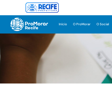
Início
O ProMorar
O Social