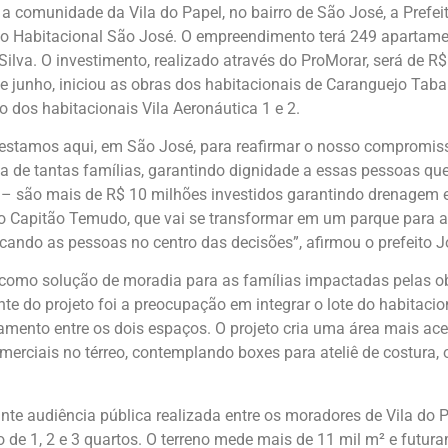
 comunidade da Vila do Papel, no bairro de São José, a Prefeit
to Habitacional São José. O empreendimento terá 249 apartamen
lva. O investimento, realizado através do ProMorar, será de R$
esde junho, iniciou as obras dos habitacionais de Caranguejo T
 dos habitacionais Vila Aeronáutica 1 e 2.
a estamos aqui, em São José, para reafirmar o nosso compromi
da de tantas famílias, garantindo dignidade a essas pessoas q
 – são mais de R$ 10 milhões investidos garantindo drenagem
o Capitão Temudo, que vai se transformar em um parque para a
olocando as pessoas no centro das decisões”, afirmou o prefeito
 como solução de moradia para as famílias impactadas pelas 
ante do projeto foi a preocupação em integrar o lote do habitac
mento entre os dois espaços. O projeto cria uma área mais aces
ciais no térreo, contemplando boxes para ateliê de costura, ofi
nte audiência pública realizada entre os moradores de Vila do 
do de 1, 2 e 3 quartos. O terreno mede mais de 11 mil m² e fut