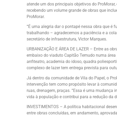
atende um dos principais objetivos do ProMorar, 
recebendo um volume grande de obras que incluem
ProMorar.
“É uma alegria dar o pontapé nessa obra que é f
trabalhando – agradecemos a paciência e a colab
secretário de infraestrutura, Victor Marques.
URBANIZAÇÃO E ÁREA DE LAZER – Entre as obras e
embaixo do viaduto Capitão Temudo numa área de
anfiteatro, academia do idoso, quadra poliesporti
complexo de lazer tem entrega prevista para out
Já dentro da comunidade de Vila do Papel, o Pro
intervenção tem como propósito levar à comuni
ruas, drenagem, praças. “Essa é uma mudança im
vida à população e contribui para a redução da 
INVESTIMENTOS – A política habitacional desenvo
entre obras concluídas, em andamento, aprovadas