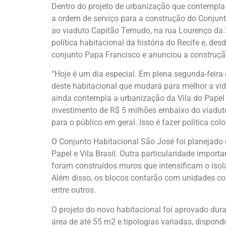
Dentro do projeto de urbanização que contempla a
a ordem de serviço para a construção do Conjun
ao viaduto Capitão Temudo, na rua Lourenço da Si
política habitacional da história do Recife e, d
conjunto Papa Francisco e anunciou a construção
“Hoje é um dia especial. Em plena segunda-feir
deste habitacional que mudará para melhor a vi
ainda contempla a urbanização da Vila do Papel
investimento de R$ 5 milhões embaixo do viadut
para o público em geral. Isso é fazer política c
O Conjunto Habitacional São José foi planejado
Papel e Vila Brasil. Outra particularidade import
foram construídos muros que intensificam o isola
Além disso, os blocos contarão com unidades comer
entre outros.
O projeto do novo habitacional foi aprovado dura
área de até 55 m2 e tipologias variadas, dispon