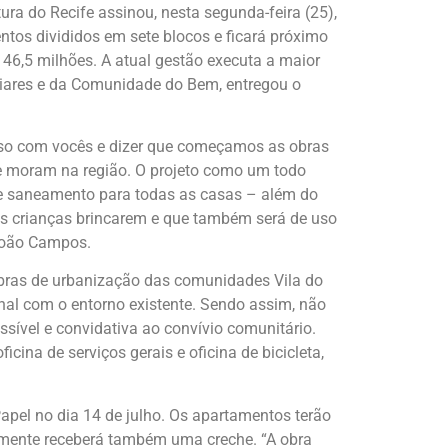
ura do Recife assinou, nesta segunda-feira (25),
tos divididos em sete blocos e ficará próximo
 46,5 milhões. A atual gestão executa a maior
abaiares e da Comunidade do Bem, entregou o
sso com vocês e dizer que começamos as obras
ue moram na região. O projeto como um todo
 e saneamento para todas as casas – além do
s crianças brincarem e que também será de uso
 João Campos.
obras de urbanização das comunidades Vila do
ional com o entorno existente. Sendo assim, não
sível e convidativa ao convívio comunitário.
cina de serviços gerais e oficina de bicicleta,
Papel no dia 14 de julho. Os apartamentos terão
uramente receberá também uma creche. “A obra