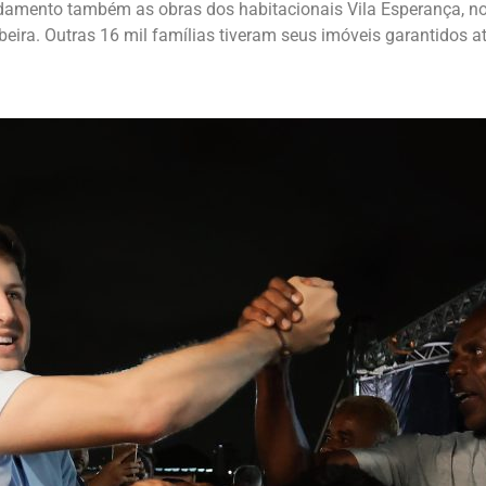
amento também as obras dos habitacionais Vila Esperança, no 
beira. Outras 16 mil famílias tiveram seus imóveis garantidos 