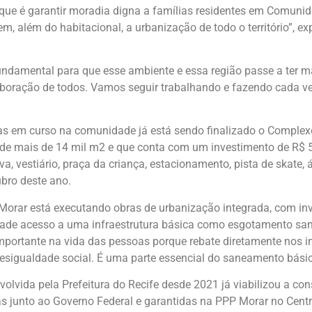
que é garantir moradia digna a famílias residentes em Comunida
, além do habitacional, a urbanização de todo o território”, e
undamental para que esse ambiente e essa região passe a ter m
oração de todos. Vamos seguir trabalhando e fazendo cada vez 
m curso na comunidade já está sendo finalizado o Complexo d
 mais de 14 mil m2 e que conta com um investimento de R$ 5,7
va, vestiário, praça da criança, estacionamento, pista de skate,
ubro deste ano.
Morar está executando obras de urbanização integrada, com inv
dade acesso a uma infraestrutura básica como esgotamento san
portante na vida das pessoas porque rebate diretamente nos i
desigualdade social. É uma parte essencial do saneamento bási
lvida pela Prefeitura do Recife desde 2021 já viabilizou a con
 junto ao Governo Federal e garantidas na PPP Morar no Centro